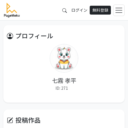
ログイン
無料登録
プロフィール
七霧 孝平
ID: 271
投稿作品