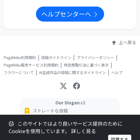
ヘルプセンターへ
上へ戻る
PageMeku利用規約
投稿ガイドライン
プライバシーポリシー
PageMeku販売サービス利用規約
特定商取引法に基づく表示
フラワーについて
AI生成作品の投稿に関するガイドライン
ヘルプ
Our Slogan
ストレートな投稿
インタラクティブな読書体験
このサイトではより良いサービス提供のために
柔軟な購入オプション
Cookieを使用しています。
詳しく見る
同意する