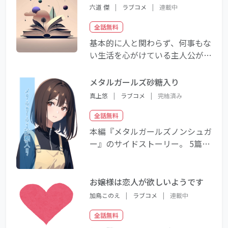
六道 傑
|
ラブコメ
|
連載中
全話無料
基本的に人と関わらず、何事もな
い生活を心がけている主人公が
なるべく関わりたくないのに、ヒ
ロイン全員、愛華に言い寄ってく
メタルガールズ砂糖入り
る ドタバタ百合ラブコメ！
真上悠
|
ラブコメ
|
完結済み
全話無料
本編『メタルガールズノンシュガ
ー』のサイドストーリー。 5篇の
短編集になります。
お嬢様は恋人が欲しいようです
加鳥このえ
|
ラブコメ
|
連載中
全話無料