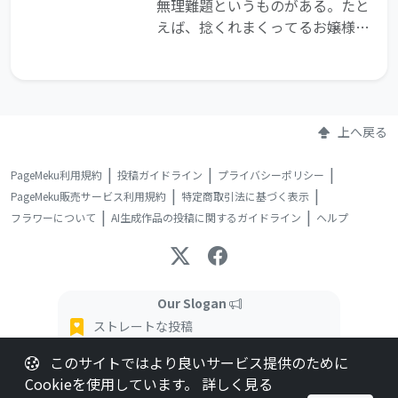
無理難題というものがある。たと
えば、捻くれまくってるお嬢様が
恋人を作ることなどである。
上へ戻る
PageMeku利用規約
投稿ガイドライン
プライバシーポリシー
PageMeku販売サービス利用規約
特定商取引法に基づく表示
フラワーについて
AI生成作品の投稿に関するガイドライン
ヘルプ
Our Slogan
ストレートな投稿
インタラクティブな読書体験
このサイトではより良いサービス提供のために
柔軟な購入オプション
Cookieを使用しています。
詳しく見る