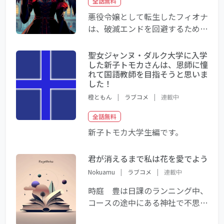
透ける日真野芽衣子は、「ヒュー
全話無料
ーーン」と奇妙な鳴き声を発する
悪役令嬢として転生したフィオナ
生命科学の天才。色素欠乏症で
は、破滅エンドを回避するため奔
「不適格遺伝子」と烙印を押され
走していたが、突如「悪魔の花嫁
ながらも、動物の生態から人間の
候補」に選ばれてしまう！冷徹な
聖女ジャンヌ・ダルク大学に入学
真の繁殖を解き明かそうとする純
魔王ゼノンと出会った彼女は、自
した新子トモカさんは、恩師に憧
粋な心を持つ。一方、「優良遺伝
れて国語教師を目指そうと思いま
らの魂に秘められた“鍵”の力を知
した！
子」として数々のお見合いを強要
り…。赤い月の下、運命に抗う少
される桜庭悠斗は、システムへの
橙ともん
|
ラブコメ
|
連載中
女の物語が始まる🌹🌕（本作品と
疑問と自分らしい愛への渇望に苦
あとがきはAIを利用して創作し、
全話無料
悩していた。 オッドアイの瞳に
加筆修正しています。）
新子トモカ大学生編です。
宿る深い愛情と、求愛ダンスで表
現される彼女の想い。二人は共同
研究を通じて、遺伝子の優劣を超
君が消えるまで私は花を愛でよう
えた「愛こそが最強の繁殖力」で
Nokuamu
|
ラブコメ
|
連載中
あることを科学的に証明しようと
時庭 豊は日課のランニング中、
奮闘する。 政府の妨害と社会の
コースの途中にある神社で不思議
偏見に立ち向かいながら、彼らが
な白い光を見つける。 誘われる
見つけた答えとは？ 多様性こそ