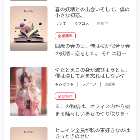
かのように、光の元に向かった豊
が生命の本質—愛は、どんな遺伝
が目にしたものは、白い花を手に
春の妖精との出会いそして、僕の
子よりも美しく強い 🌸
小さな初恋。
した月白色の髪の少女だった。
少女と出会い、過ごしていくこと
リンネ
|
ラブコメ
|
連載中
で豊の日常に変化が起きてい
全話無料
く...。 これは北海道のとある小さ
四歳の春の日、俺は桜が似合う春
な町で起きた不思議な物語であ
の妖精に恋をした。 それは初
る。
恋。小さな初恋。 彼は振り向い
て貰うためにあの手この手で頑張
🌹たとえこの身が滅びようとも、
るが……軽くあしらえ、見向きも
僕は決して君を忘れはしない🌹
してくれない。 でも、たまに
🍀みゆき🍀
|
ラブコメ
|
連載中
「ありがとう」とか入ってくれた
全話無料
り、誉めてくれたりしてくれるの
がとても嬉しかった。 出会って
※この物語は、オフィス内から始
月日が経ったある日、俺は意を決
まる騒々しい男女のやり取りを描
して好きだと告白した。 そこで
いたラブコメです。
明かされる真実…… 彼の初恋は
ヒロイン全員が私の事好きなのは
一体、実るのだろうか……
きっときのせい