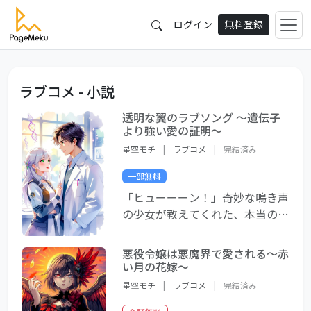
ログイン
無料登録
ラブコメ - 小説
透明な翼のラブソング ～遺伝子
より強い愛の証明～
星空モチ
|
ラブコメ
|
完結済み
一部無料
「ヒューーーン！」奇妙な鳴き声
の少女が教えてくれた、本当の愛
のかたち 💕 少子化の極限で生ま
れた「優良遺伝子結合促進プログ
悪役令嬢は悪魔界で愛される～赤
ラム」—AIが最適なカップルを選
い月の花嫁～
定する管理社会で、二人の研究者
星空モチ
|
ラブコメ
|
完結済み
が出会った。 透明な肌に血管が