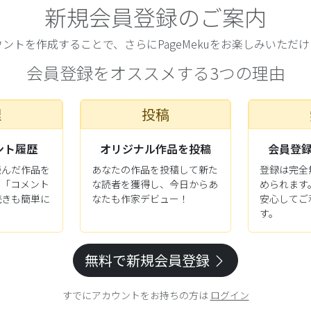
新規会員登録のご案内
ントを作成することで、さらにPageMekuをお楽しみいただ
会員登録をオススメする3つの理由
理
投稿
ント履歴
オリジナル作品を投稿
会員登
読んだ作品を
あなたの作品を投稿して新た
登録は完全
、「コメント
な読者を獲得し、今日からあ
められます
続きも簡単に
なたも作家デビュー！
安心してご
す。
無料で新規会員登録
すでにアカウントをお持ちの方は
ログイン