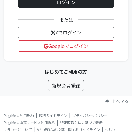
または
Xでログイン
Googleでログイン
はじめてご利用の方
新規会員登録
上へ戻る
PageMeku利用規約
投稿ガイドライン
プライバシーポリシー
PageMeku販売サービス利用規約
特定商取引法に基づく表示
フラワーについて
AI生成作品の投稿に関するガイドライン
ヘルプ