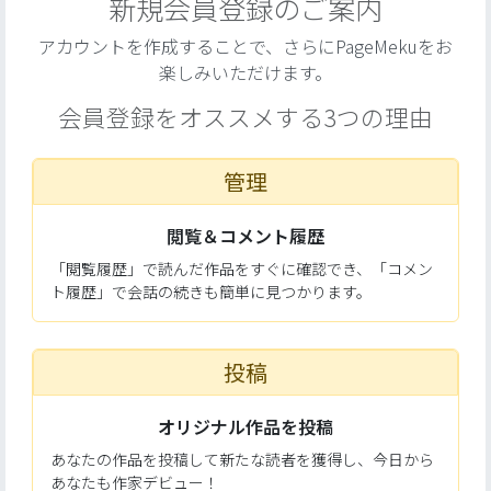
新規会員登録のご案内
アカウントを作成することで、さらにPageMekuをお
楽しみいただけます。
会員登録をオススメする3つの理由
管理
閲覧＆コメント履歴
「閲覧履歴」で読んだ作品をすぐに確認でき、「コメン
ト履歴」で会話の続きも簡単に見つかります。
投稿
オリジナル作品を投稿
あなたの作品を投稿して新たな読者を獲得し、今日から
あなたも作家デビュー！