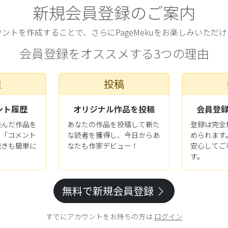
新規会員登録のご案内
ントを作成することで、さらにPageMekuをお楽しみいただ
会員登録をオススメする3つの理由
理
投稿
ント履歴
オリジナル作品を投稿
会員登
読んだ作品を
あなたの作品を投稿して新た
登録は完全
、「コメント
な読者を獲得し、今日からあ
められます
続きも簡単に
なたも作家デビュー！
安心してご
す。
無料で新規会員登録
すでにアカウントをお持ちの方は
ログイン