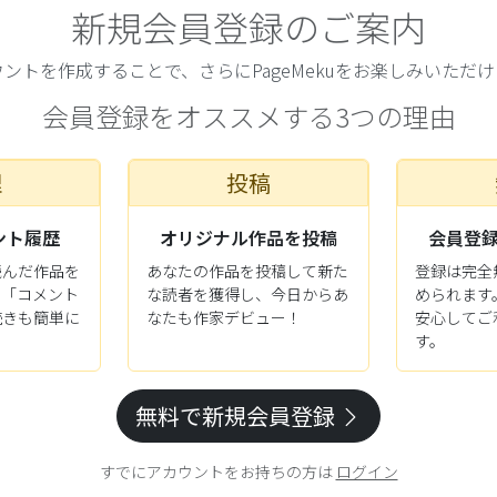
新規会員登録のご案内
ントを作成することで、さらにPageMekuをお楽しみいただ
会員登録をオススメする3つの理由
理
投稿
ント履歴
オリジナル作品を投稿
会員登
読んだ作品を
あなたの作品を投稿して新た
登録は完全
、「コメント
な読者を獲得し、今日からあ
められます
続きも簡単に
なたも作家デビュー！
安心してご
す。
無料で新規会員登録
すでにアカウントをお持ちの方は
ログイン