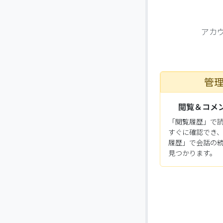
アカウ
管
閲覧＆コメ
「閲覧履歴」で
すぐに確認でき
履歴」で会話の
見つかります。