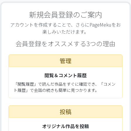
新規会員登録のご案内
アカウントを作成することで、さらにPageMekuをお
楽しみいただけます。
会員登録をオススメする3つの理由
管理
閲覧＆コメント履歴
「閲覧履歴」で読んだ作品をすぐに確認でき、「コメン
ト履歴」で会話の続きも簡単に見つかります。
投稿
オリジナル作品を投稿