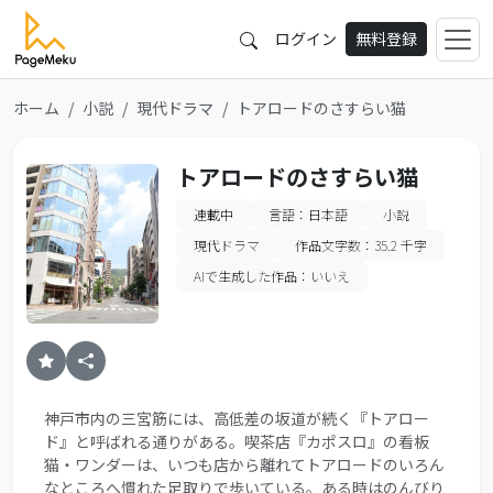
ログイン
無料登録
ホーム
小説
現代ドラマ
トアロードのさすらい猫
トアロードのさすらい猫
連載中
言語：日本語
小説
現代ドラマ
作品文字数：35.2 千字
AIで生成した作品：いいえ
神戸市内の三宮筋には、高低差の坂道が続く『トアロー
ド』と呼ばれる通りがある。喫茶店『カポスロ』の看板
猫・ワンダーは、いつも店から離れてトアロードのいろん
なところへ慣れた足取りで歩いている。ある時はのんびり