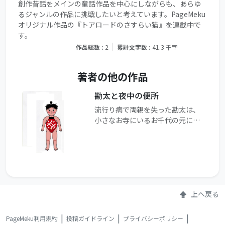
創作昔話をメインの童話作品を中心にしながらも、あらゆ
るジャンルの作品に挑戦したいと考えています。PageMeku
オリジナル作品の『トアロードのさすらい猫』を連載中で
す。
作品総数 :
2
累計文字数 :
41.3 千字
著者の他の作品
勘太と夜中の便所
流行り病で両親を失った勘太は、
小さなお寺にいるお千代の元に他
の子どもたちとともに預けられて
います。ある夏の日、勘太は大好
きなスイカをたくさん食べていま
す。そんな勘太ですが、１１歳に
なっても便所へ行くのがこわくて
おねしょをいつもやってしま
い……。
上へ戻る
PageMeku利用規約
投稿ガイドライン
プライバシーポリシー