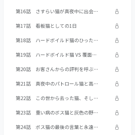
第16話 さすらい猫が真夜中に出会った相手
第17話 看板猫としての1日
第18話 ハードボイルド猫のひったくり犯への鉄槌
第19話 ハードボイルド猫 VS 覆面男の銀行強盗犯
第20話 お客さんからの評判を呼ぶ看板猫
第21話 真夜中のパトロール猫と高架下の謎の声
第22話 この世から去った猫、そしてこの世から去ろうとする猫
第23話 重い病のボス猫と灰色の野良猫
第24話 ボス猫の最後の言葉と永遠の別れ