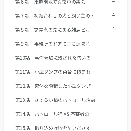
第６話 東遊園地で真夜中の集会
第７話 初顔合わせの犬と飼い主の女性
第８話 交差点の先にある雑居ビル
第９話 事務所のドアに打ち込まれた銃弾
第10話 事件現場に残された匂いの痕跡
第11話 小型ダンプの荷台に積まれた土
第12話 死体を隠蔽した小型ダンプと男たちの誤算
第13話 さすらい猫のパトロール活動
第14話 パトロール猫 VS 不審者の中年男
第15話 振り込め詐欺を防いださすらい猫