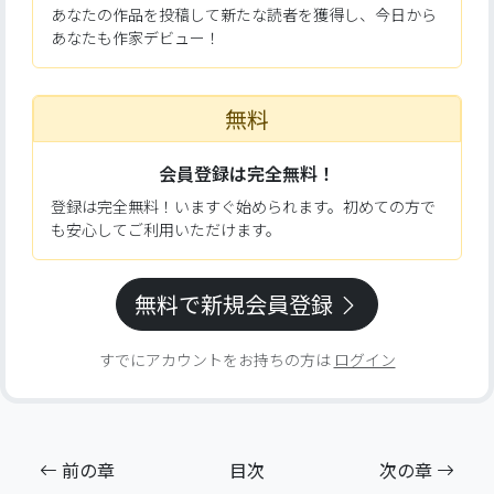
あなたの作品を投稿して新たな読者を獲得し、今日から
あなたも作家デビュー！
無料
会員登録は完全無料！
登録は完全無料！いますぐ始められます。初めての方で
も安心してご利用いただけます。
無料で新規会員登録
すでにアカウントをお持ちの方は
ログイン
前の章
目次
次の章