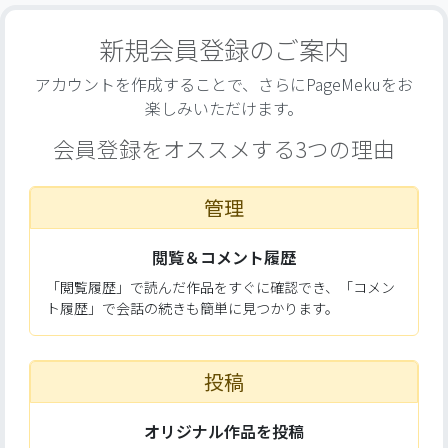
新規会員登録のご案内
アカウントを作成することで、さらにPageMekuをお
楽しみいただけます。
会員登録をオススメする3つの理由
管理
閲覧＆コメント履歴
「閲覧履歴」で読んだ作品をすぐに確認でき、「コメン
ト履歴」で会話の続きも簡単に見つかります。
投稿
オリジナル作品を投稿