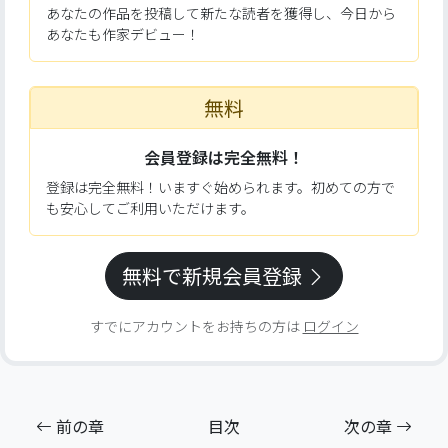
あなたの作品を投稿して新たな読者を獲得し、今日から
あなたも作家デビュー！
無料
会員登録は完全無料！
登録は完全無料！いますぐ始められます。初めての方で
も安心してご利用いただけます。
無料で新規会員登録
すでにアカウントをお持ちの方は
ログイン
前の章
目次
次の章